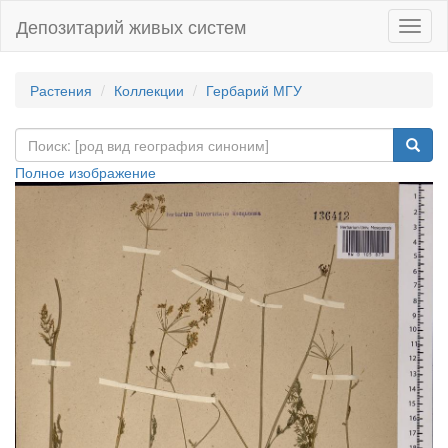
Депозитарий живых систем
Навиг
Растения
Коллекции
Гербарий МГУ
Полное изображение