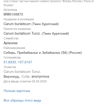
они станут частью нашего нового проекта "Флора России | Flora of
Russia".
Штрихкод
MW0105873
Название в коллекции
Carum buriaticum (Тмин бурятский)
Принятое название
Carum buriaticum Turcz. (Тмин бурятский)
Семейство
Apiaceae
Районирование
Сибирь, Прибайкалье и Забайкалье (S4) (Россия)
Геопривязка
51,8333, 107,6167
Этикетка
Carum buriaticum Turcz.
Верхнеуд..
Собр.
anonymous
Дата ввода этикетки
25.05.2023
Полная карточка
Все образцы этого вида