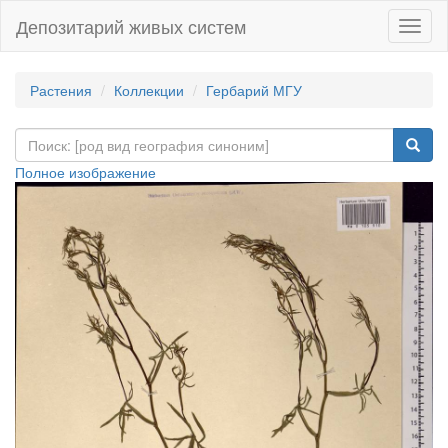
Депозитарий живых систем
Навиг
Растения
Коллекции
Гербарий МГУ
Полное изображение