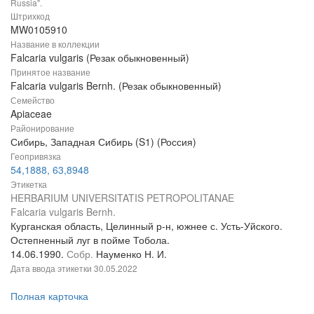
Russia".
Штрихкод
MW0105910
Название в коллекции
Falcaria vulgaris (Резак обыкновенный)
Принятое название
Falcaria vulgaris Bernh. (Резак обыкновенный)
Семейство
Apiaceae
Районирование
Сибирь, Западная Сибирь (S1) (Россия)
Геопривязка
54,1888, 63,8948
Этикетка
HERBARIUM UNIVERSITATIS PETROPOLITANAE
Falcaria vulgaris Bernh.
Курганская область, Целинный р-н, южнее с. Усть-Уйского.
Остепненный луг в пойме Тобола.
14.06.1990.
Собр.
Науменко Н. И.
Дата ввода этикетки
30.05.2022
Полная карточка