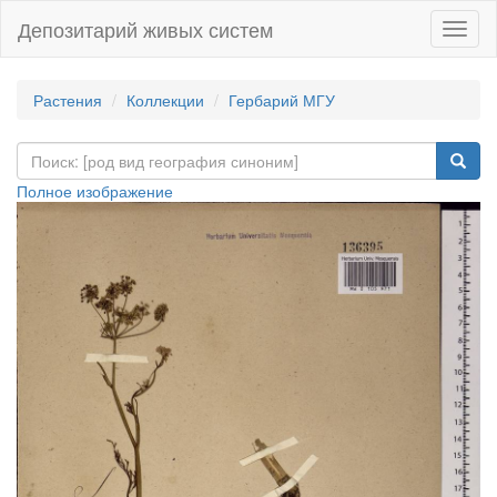
Депозитарий живых систем
Навиг
Растения
Коллекции
Гербарий МГУ
Полное изображение