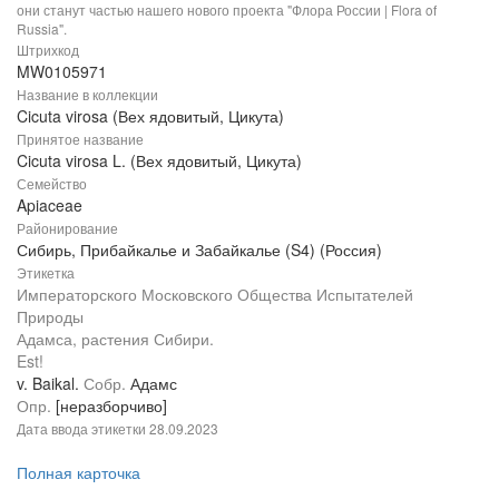
они станут частью нашего нового проекта "Флора России | Flora of
Russia".
Штрихкод
MW0105971
Название в коллекции
Cicuta virosa (Вех ядовитый, Цикута)
Принятое название
Cicuta virosa L. (Вех ядовитый, Цикута)
Семейство
Apiaceae
Районирование
Сибирь, Прибайкалье и Забайкалье (S4) (Россия)
Этикетка
Императорского Московского Общества Испытателей
Природы
Адамса, растения Сибири.
Est!
v. Baikal.
Собр.
Адамс
Опр.
[неразборчиво]
Дата ввода этикетки
28.09.2023
Полная карточка