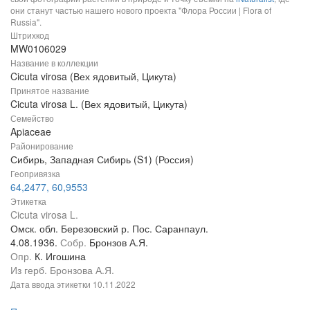
они станут частью нашего нового проекта "Флора России | Flora of
Russia".
Штрихкод
MW0106029
Название в коллекции
Cicuta virosa (Вех ядовитый, Цикута)
Принятое название
Cicuta virosa L. (Вех ядовитый, Цикута)
Семейство
Apiaceae
Районирование
Сибирь, Западная Сибирь (S1) (Россия)
Геопривязка
64,2477, 60,9553
Этикетка
Cicuta virosa L.
Омск. обл. Березовский р. Пос. Саранпаул.
4.08.1936.
Собр.
Бронзов А.Я.
Опр.
К. Игошина
Из герб. Бронзова А.Я.
Дата ввода этикетки
10.11.2022