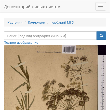
Депозитарий живых систем
Навиг
Растения
Коллекции
Гербарий МГУ
Полное изображение