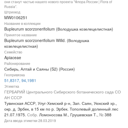
они станут частью нашего нового проекта "Флора России | Flora of
Russia".
Штрихкод
MW0106251
Название в коллекции
Bupleurum scorzonerifolium (Володушка козелецелистная)
Принятое название
Bupleurum scorzonerifolium Willd. (Володушка
козелецелистная)
Семейство
Apiaceae
Районирование
Сибирь, Алтай и Саяны (S2) (Россия)
Геопривязка
51,8317, 94,1981
Этикетка
ГЕРБАРИЙ Центрального Сибирского ботанического сада СО
АН СССР
Тувинская АССР, Улуг-Хемский р-н, Зап. Саян, Уюкский хр.,
окр. д. Эрбек, в 15 км по р. Эрбек. Тополевый долинный лес
21.07.1975.
Собр.
Ломоносова М., Грушевская Т.,
№
388
Дата ввода этикетки
28.03.2019