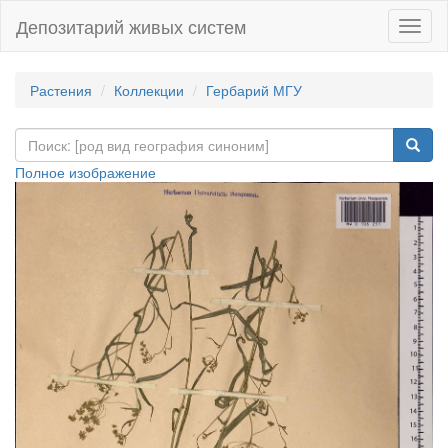
Депозитарий живых систем
Навиг
Растения
Коллекции
Гербарий МГУ
Полное изображение