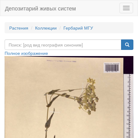
Депозитарий живых систем
Навиг
Растения
Коллекции
Гербарий МГУ
Полное изображение