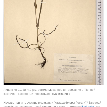
Лицензия CC-BY 4.0 (см. рекомендованное цитирование в "Полной
карточке", раздел "Цитировать для публикации")
Хочешь принять участие в создании "Атласа флоры России"? Загружай
свои фотографии растений в природе и точку съемки на
iNaturalist
, где