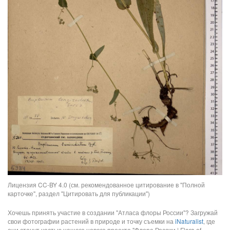
Лицензия CC-BY 4.0 (см. рекомендованное цитирование в "Полной
карточке", раздел "Цитировать для публикации")
Хочешь принять участие в создании "Атласа флоры России"? Загружай
свои фотографии растений в природе и точку съемки на
iNaturalist
, где
они станут частью нашего нового проекта "Флора России | Flora of