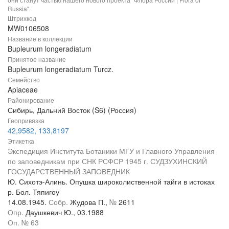
Russia".
Штрихкод
MW0106508
Название в коллекции
Bupleurum longeradiatum
Принятое название
Bupleurum longeradiatum Turcz.
Семейство
Apiaceae
Районирование
Сибирь, Дальний Восток (S6) (Россия)
Геопривязка
42,9582, 133,8197
Этикетка
Экспедиция Института Ботаники МГУ и Главного Управления
по заповедникам при СНК РСФСР 1945 г. СУДЗУХИНСКИЙ
ГОСУДАРСТВЕННЫЙ ЗАПОВЕДНИК
Ю. Сихотэ-Алинь. Опушка широколиственной тайги в истоках
р. Бол. Тяпигоу
14.08.1945.
Собр.
Жудова П.,
№
2611
Опр.
Даушкевич Ю., 03.1988
Оп. № 63