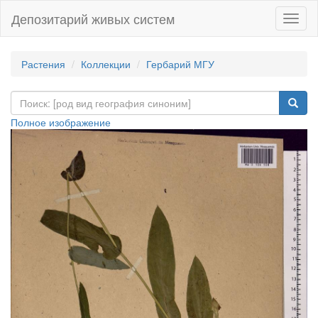
Депозитарий живых систем
Навиг
Растения
Коллекции
Гербарий МГУ
Полное изображение