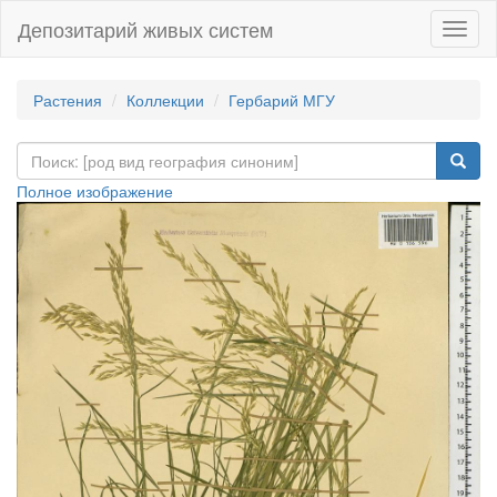
Депозитарий живых систем
Навиг
Растения
Коллекции
Гербарий МГУ
Полное изображение