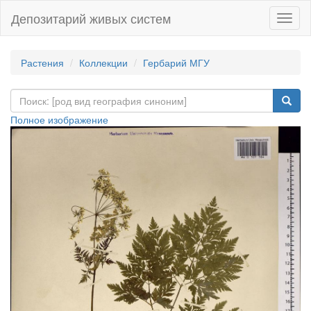
Депозитарий живых систем
Навиг
Растения
Коллекции
Гербарий МГУ
Полное изображение