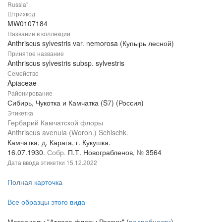
Russia".
Штрихкод
MW0107184
Название в коллекции
Anthriscus sylvestris var. nemorosa (Купырь лесной)
Принятое название
Anthriscus sylvestris subsp. sylvestris
Семейство
Apiaceae
Районирование
Сибирь, Чукотка и Камчатка (S7) (Россия)
Этикетка
Гербарий Камчатской флоры
Anthriscus avenula (Woron.) Schischk.
Камчатка, д. Карага, г. Кукушка.
16.07.1930.
Собр.
П.Т. Новограбленов,
№
3564
Дата ввода этикетки
15.12.2022
Полная карточка
Все образцы этого вида
Материалы "Атласа флоры России" (
подробности
)