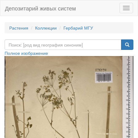
Депозитарий живых систем
Навиг
Растения
Коллекции
Гербарий МГУ
Полное изображение