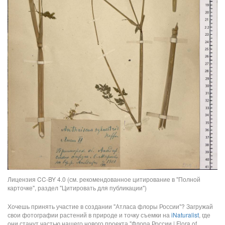
Лицензия CC-BY 4.0 (см. рекомендованное цитирование в "Полной
карточке", раздел "Цитировать для публикации")
Хочешь принять участие в создании "Атласа флоры России"? Загружай
свои фотографии растений в природе и точку съемки на
iNaturalist
, где
они станут частью нашего нового проекта "Флора России | Flora of