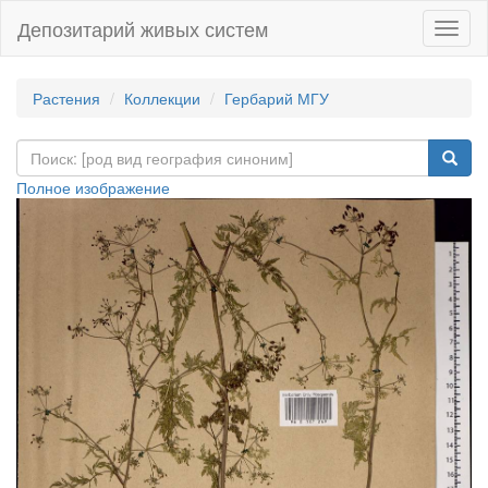
Депозитарий живых систем
Навиг
Растения
Коллекции
Гербарий МГУ
Полное изображение