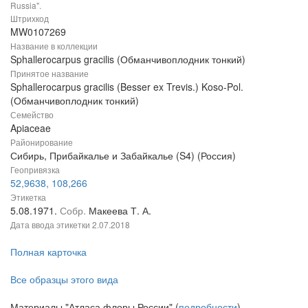
Russia".
Штрихкод
MW0107269
Название в коллекции
Sphallerocarpus gracilis (Обманчивоплодник тонкий)
Принятое название
Sphallerocarpus gracilis (Besser ex Trevis.) Koso-Pol.
(Обманчивоплодник тонкий)
Семейство
Apiaceae
Районирование
Сибирь, Прибайкалье и Забайкалье (S4) (Россия)
Геопривязка
52,9638, 108,266
Этикетка
5.08.1971.
Собр.
Макеева Т. А.
Дата ввода этикетки
2.07.2018
Полная карточка
Все образцы этого вида
Материалы "Атласа флоры России" (
подробности
)