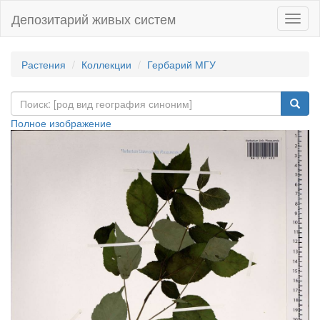
Депозитарий живых систем
Навиг
Растения
Коллекции
Гербарий МГУ
Полное изображение