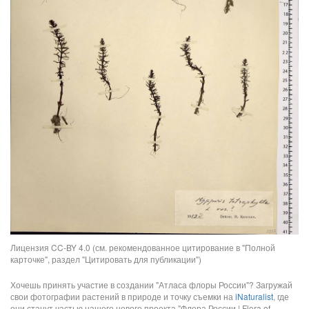
Лицензия CC-BY 4.0 (см. рекомендованное цитирование в "Полной
карточке", раздел "Цитировать для публикации")
Хочешь принять участие в создании "Атласа флоры России"? Загружай
свои фотографии растений в природе и точку съемки на
iNaturalist
, где
они станут частью нашего нового проекта "Флора России | Flora of