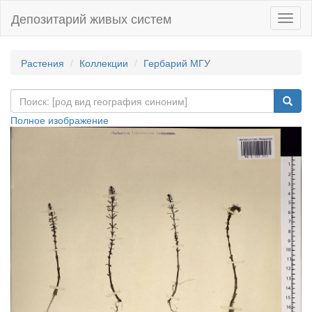
Депозитарий живых систем
Навиг
Растения
Коллекции
Гербарий МГУ
Полное изображение