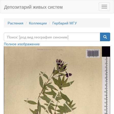
Депозитарий живых систем
Навиг
Растения
Коллекции
Гербарий МГУ
Полное изображение