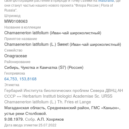
свои фотографии растений в природе и точку съемки на
iNaturalist
, где
они станут частью нашего нового проекта "Флора России | Flora of
Russia".
Штрихкод
MW0108063
Название в коллекции
Chamaenerion latifolium (Иван-чай широколистный)
Принятое название
Chamaenerion latifolium (L.) Sweet (Иван-чай широколистный)
Семейство
Onagraceae
Районирование
Сибирь, Чукотка и Камчатка (S7) (Россия)
Геопривязка
64,753, 153,8168
Этикетка
Гербарий Института биологических проблем Севера ДВНЦ АН
СССР == Herbarium Instituti biologici Academiae Sc. URSS
Chamaenerion latifolium (L.) Th. Fries et Lange
Магаданская область, Среднеканский район, ГМС «Каньон»,
устье реки Столбовой.
9.08.1979.
Собр.
А.П. Хохряков
Дата ввода этикетки
25.07.2022