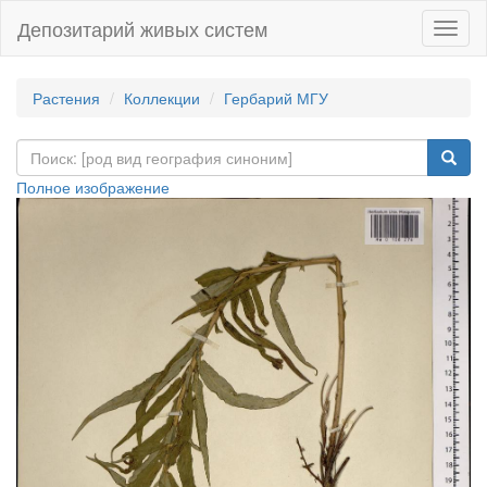
Депозитарий живых систем
Навиг
Растения
Коллекции
Гербарий МГУ
Полное изображение