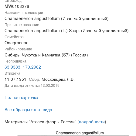
Штрихкод
MW0108276
Название в коллекции
Chamaenerion angustifolium (Иван-чай узколистный)
Принятое название
Chamaenerion angustifolium (L.) Scop. (Иван-чай узколистный)
Семейство
Onagraceae
Районирование
Сибирь, Чукотка и Камчатка (S7) (Россия)
Геопривязка
63,9383, 170,2982
Этикетка
11.07.1951.
Собр.
Московцева Л.В.
Дата ввода этикетки
13.03.2019
Полная карточка
Все образцы этого вида
Материалы "Атласа флоры России" (
подробности
)