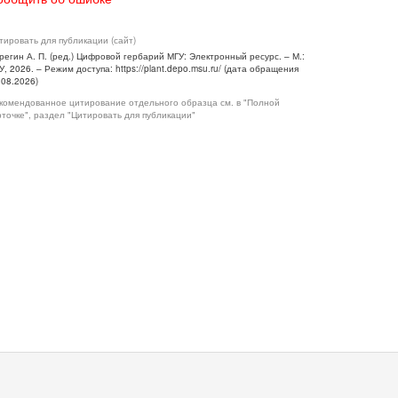
тировать для публикации (сайт)
регин А. П. (ред.) Цифровой гербарий МГУ: Электронный ресурс. – М.:
У, 2026. – Режим доступа: https://plant.depo.msu.ru/ (дата обращения
.08.2026)
комендованное цитирование отдельного образца см. в "Полной
рточке", раздел "Цитировать для публикации"