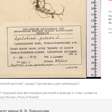
Ци
Се
МГ
06
Ре
ка
олной карточке", раздел "Цитировать для публикации")
? Загружай свои фотографии растений в природе и точку съемки на
ра России | Flora of Russia".
итет имени М. В. Ломоносова