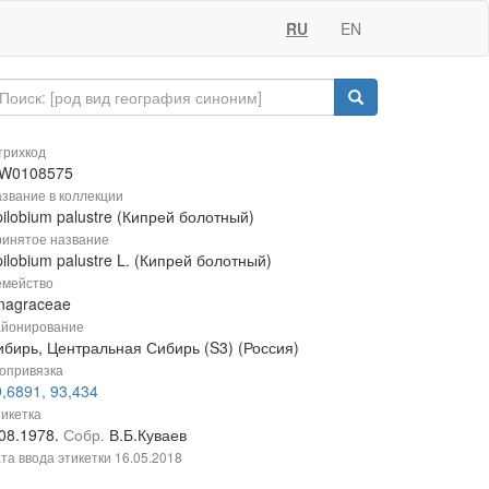
RU
EN
рихкод
W0108575
звание в коллекции
ilobium palustre (Кипрей болотный)
инятое название
ilobium palustre L. (Кипрей болотный)
мейство
nagraceae
йонирование
ибирь, Центральная Сибирь (S3) (Россия)
опривязка
,6891, 93,434
икетка
.08.1978.
Собр.
В.Б.Куваев
та ввода этикетки
16.05.2018