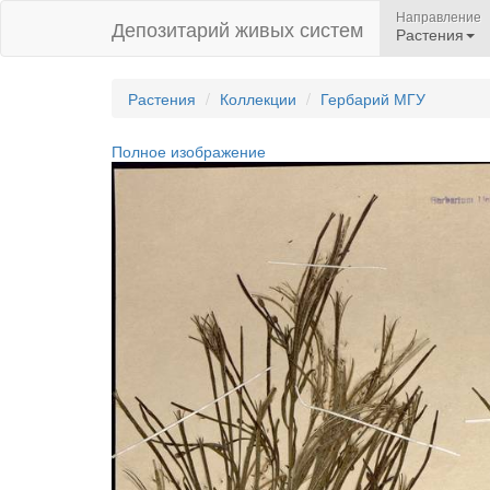
Направление
Депозитарий живых систем
Растения
Растения
Коллекции
Гербарий МГУ
Полное изображение