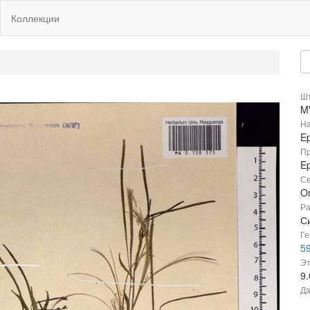
Коллекции
Шт
M
На
Ep
Пр
Ep
Се
O
Ра
С
Ге
59
Эт
9
Да