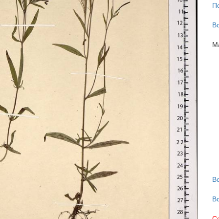
П
В
М
В
В
С