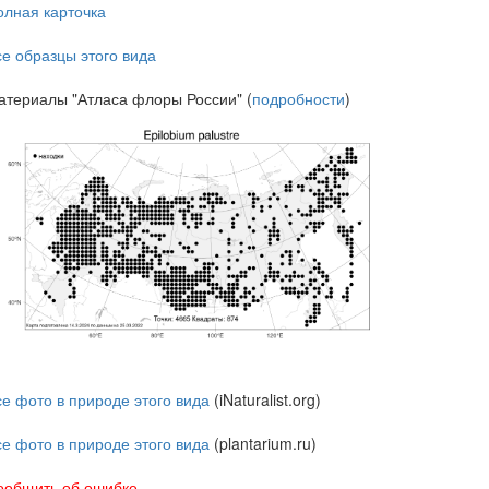
олная карточка
се образцы этого вида
атериалы "Атласа флоры России" (
подробности
)
се фото в природе этого вида
(iNaturalist.org)
се фото в природе этого вида
(plantarium.ru)
ообщить об ошибке