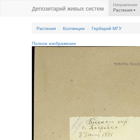
Направление
Депозитарий живых систем
Растения
Растения
Коллекции
Гербарий МГУ
Полное изображение