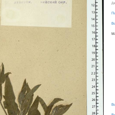
Да
П
В
М
В
В