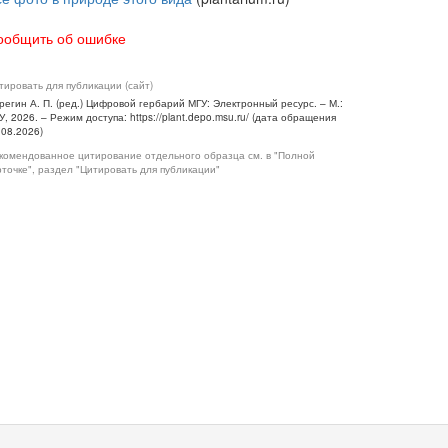
ообщить об ошибке
тировать для публикации (сайт)
регин А. П. (ред.) Цифровой гербарий МГУ: Электронный ресурс. – М.:
У, 2026. – Режим доступа: https://plant.depo.msu.ru/ (дата обращения
.08.2026)
комендованное цитирование отдельного образца см. в "Полной
рточке", раздел "Цитировать для публикации"