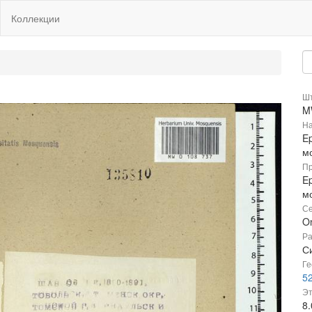
Коллекции
Шт
M
На
Ep
м
Пр
Ep
м
Се
O
Ра
С
Ге
52
Эт
8