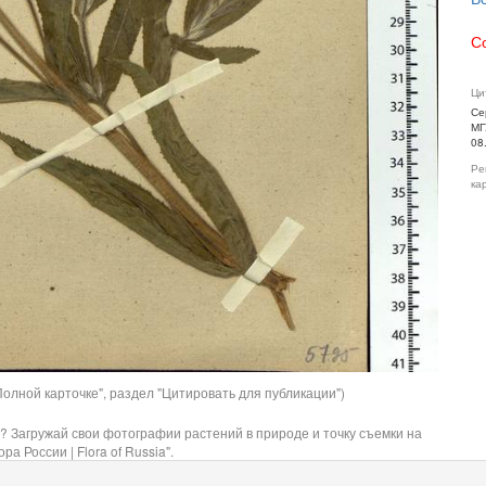
С
Ци
Се
МГ
08
Ре
ка
олной карточке", раздел "Цитировать для публикации")
? Загружай свои фотографии растений в природе и точку съемки на
ра России | Flora of Russia".