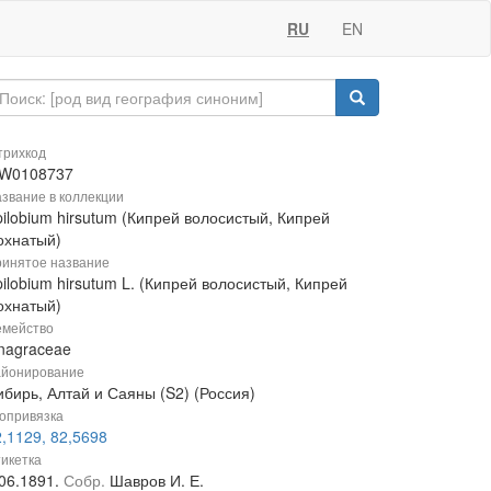
RU
EN
рихкод
W0108737
звание в коллекции
ilobium hirsutum (Кипрей волосистый, Кипрей
охнатый)
инятое название
ilobium hirsutum L. (Кипрей волосистый, Кипрей
охнатый)
мейство
nagraceae
йонирование
ибирь, Алтай и Саяны (S2) (Россия)
опривязка
,1129, 82,5698
икетка
.06.1891.
Собр.
Шавров И. Е.