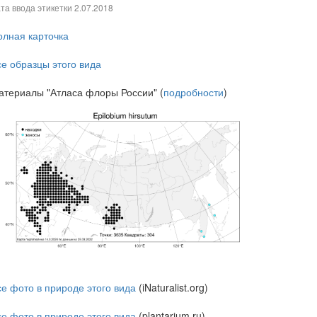
та ввода этикетки
2.07.2018
олная карточка
се образцы этого вида
атериалы "Атласа флоры России" (
подробности
)
се фото в природе этого вида
(iNaturalist.org)
се фото в природе этого вида
(plantarium.ru)