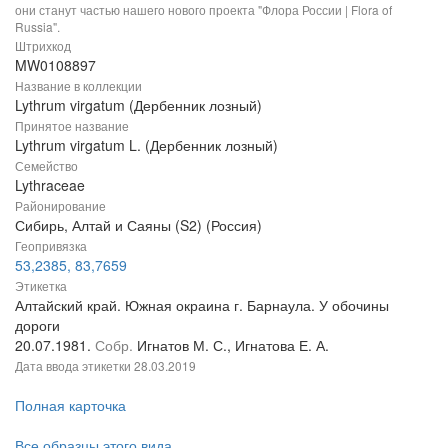
они станут частью нашего нового проекта "Флора России | Flora of
Russia".
Штрихкод
MW0108897
Название в коллекции
Lythrum virgatum (Дербенник лозный)
Принятое название
Lythrum virgatum L. (Дербенник лозный)
Семейство
Lythraceae
Районирование
Сибирь, Алтай и Саяны (S2) (Россия)
Геопривязка
53,2385, 83,7659
Этикетка
Алтайский край. Южная окраина г. Барнаула. У обочины
дороги
20.07.1981.
Собр.
Игнатов М. С., Игнатова Е. А.
Дата ввода этикетки
28.03.2019
Полная карточка
Все образцы этого вида