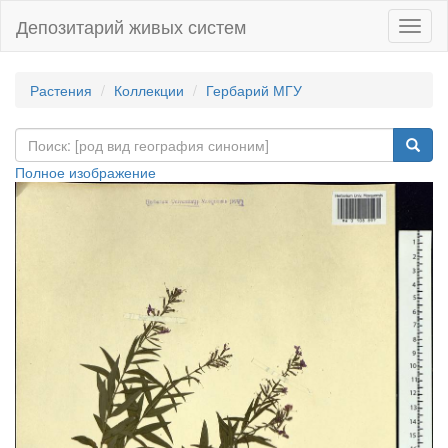
Депозитарий живых систем
Навиг
Растения
Коллекции
Гербарий МГУ
Полное изображение