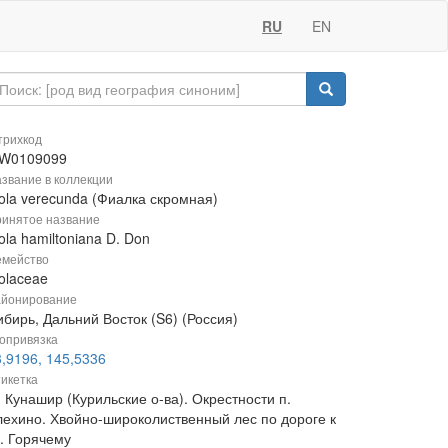
RU
EN
рихкод
W0109099
звание в коллекции
iola verecunda (Фиалка скромная)
инятое название
ola hamiltoniana D. Don
мейство
olaceae
йонирование
бирь, Дальний Восток (S6) (Россия)
опривязка
3,9196, 145,5336
икетка
 Кунашир (Курильские о-ва). Окрестности п.
лехино. Хвойно-широколиственный лес по дороге к
з. Горячему