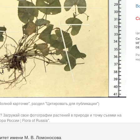
В
С
Ци
Се
МГ
08
Ре
ка
олной карточке", раздел "Цитировать для публикации")
? Загружай свои фотографии растений в природе и точку съемки на
ра России | Flora of Russia".
итет имени М. В. Ломоносова