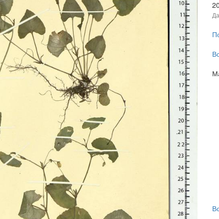
2
Да
П
В
М
В