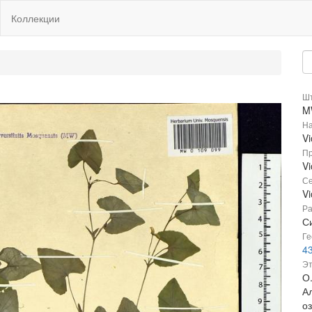
Коллекции
Шт
M
На
V
Пр
Vi
Се
Vi
Ра
Си
Ге
4
Эт
О.
А
о