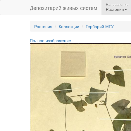
Направление
Депозитарий живых систем
Растения
Растения
Коллекции
Гербарий МГУ
Полное изображение