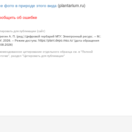
се фото в природе этого вида
(plantarium.ru)
ообщить об ошибке
тировать для публикации (сайт)
регин А. П. (ред.) Цифровой гербарий МГУ: Электронный ресурс. – М.:
У, 2026. – Режим доступа: https://plant.depo.msu.ru/ (дата обращения
.08.2026)
комендованное цитирование отдельного образца см. в "Полной
рточке", раздел "Цитировать для публикации"