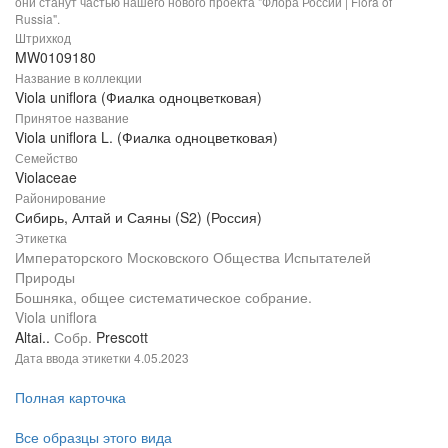
они станут частью нашего нового проекта "Флора России | Flora of
Russia".
Штрихкод
MW0109180
Название в коллекции
Viola uniflora (Фиалка одноцветковая)
Принятое название
Viola uniflora L. (Фиалка одноцветковая)
Семейство
Violaceae
Районирование
Сибирь, Алтай и Саяны (S2) (Россия)
Этикетка
Императорского Московского Общества Испытателей
Природы
Бошняка, общее систематическое собрание.
Viola uniflora
Altai..
Собр.
Prescott
Дата ввода этикетки
4.05.2023
Полная карточка
Все образцы этого вида