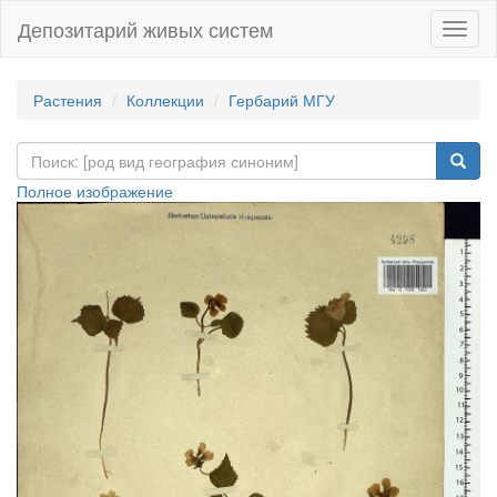
Депозитарий живых систем
Навиг
Растения
Коллекции
Гербарий МГУ
Полное изображение