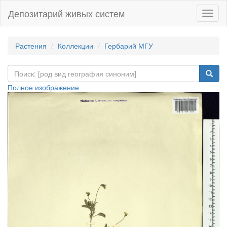
Депозитарий живых систем
Навиг
Растения
Коллекции
Гербарий МГУ
Полное изображение