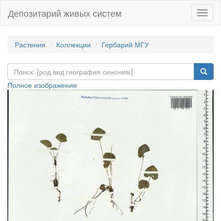
Депозитарий живых систем
Навиг
Растения
Коллекции
Гербарий МГУ
Полное изображение