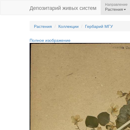
Направление
Депозитарий живых систем
Растения
Растения
Коллекции
Гербарий МГУ
Полное изображение