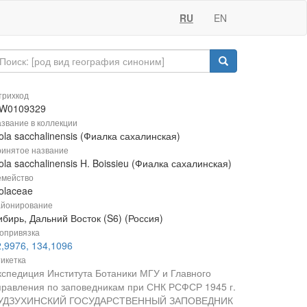
RU
EN
рихкод
W0109329
звание в коллекции
ola sacchalinensis (Фиалка сахалинская)
инятое название
ola sacchalinensis H. Boissieu (Фиалка сахалинская)
мейство
olaceae
йонирование
бирь, Дальний Восток (S6) (Россия)
опривязка
2,9976, 134,1096
икетка
кспедиция Института Ботаники МГУ и Главного
правления по заповедникам при СНК РСФСР 1945 г.
УДЗУХИНСКИЙ ГОСУДАРСТВЕННЫЙ ЗАПОВЕДНИК