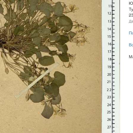
Ю
Т
2
Да
П
В
М