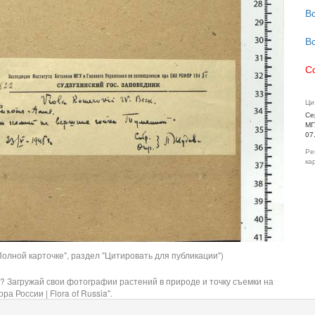
В
В
С
Ци
Се
МГ
07
Ре
ка
олной карточке", раздел "Цитировать для публикации")
? Загружай свои фотографии растений в природе и точку съемки на
ра России | Flora of Russia".