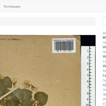
Коллекции
Шт
M
На
Vi
Пр
Vi
Се
Vi
Ра
Си
Ге
4
Эт
Э
У
С