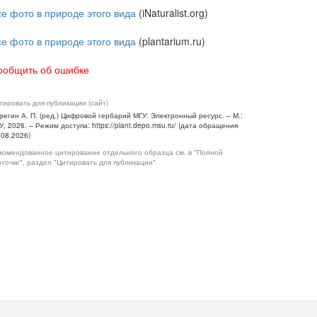
се фото в природе этого вида
(iNaturalist.org)
се фото в природе этого вида
(plantarium.ru)
ообщить об ошибке
тировать для публикации (сайт)
регин А. П. (ред.) Цифровой гербарий МГУ: Электронный ресурс. – М.:
У, 2026. – Режим доступа: https://plant.depo.msu.ru/ (дата обращения
.08.2026)
комендованное цитирование отдельного образца см. в "Полной
рточке", раздел "Цитировать для публикации"