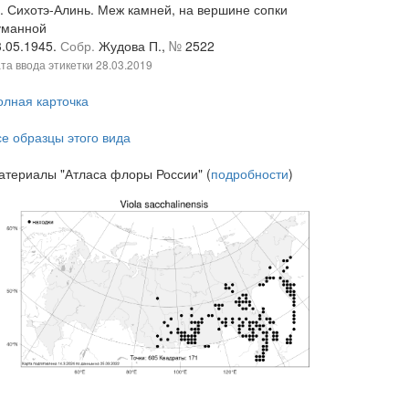
. Сихотэ-Алинь. Меж камней, на вершине сопки
уманной
3.05.1945.
Собр.
Жудова П.,
№
2522
та ввода этикетки
28.03.2019
олная карточка
се образцы этого вида
атериалы "Атласа флоры России" (
подробности
)