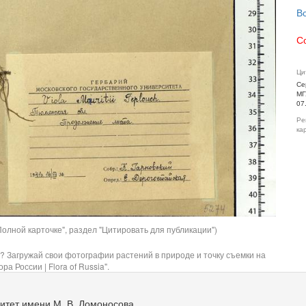
В
С
Ци
Се
МГ
07
Ре
ка
олной карточке", раздел "Цитировать для публикации")
? Загружай свои фотографии растений в природе и точку съемки на
ра России | Flora of Russia".
итет имени М. В. Ломоносова