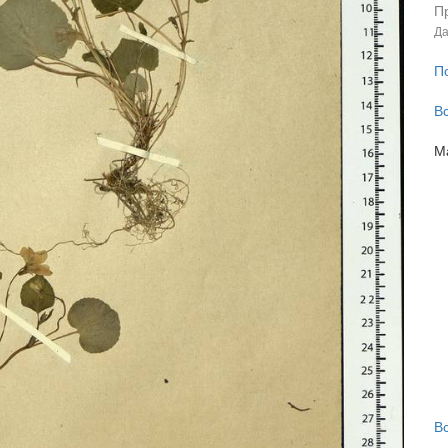
П
Да
П
В
М
В