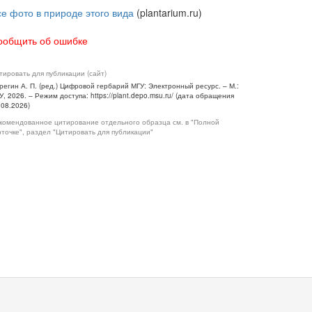
се фото в природе этого вида
(plantarium.ru)
ообщить об ошибке
тировать для публикации (сайт)
регин А. П. (ред.) Цифровой гербарий МГУ: Электронный ресурс. – М.:
У, 2026. – Режим доступа: https://plant.depo.msu.ru/ (дата обращения
.08.2026)
комендованное цитирование отдельного образца см. в "Полной
рточке", раздел "Цитировать для публикации"