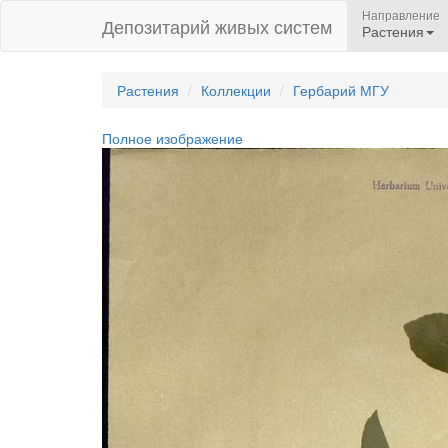
Направление
Депозитарий живых систем
Растения
Растения
Коллекции
Гербарий МГУ
Полное изображение