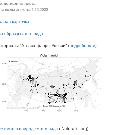
родолжение листа.
та ввода этикетки
1.12.2022
олная карточка
се образцы этого вида
атериалы "Атласа флоры России" (
подробности
)
се фото в природе этого вида
(iNaturalist.org)