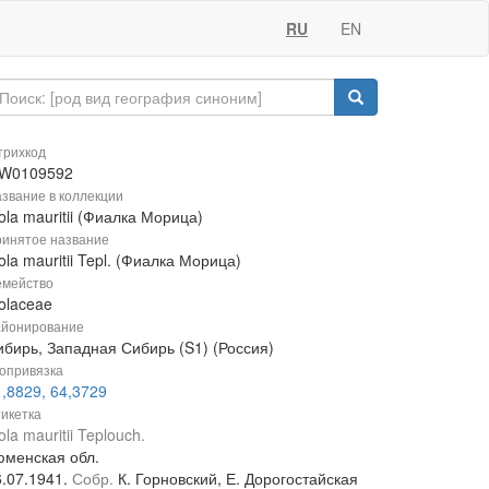
RU
EN
рихкод
W0109592
звание в коллекции
ola mauritii (Фиалка Морица)
инятое название
ola mauritii Tepl. (Фиалка Морица)
мейство
olaceae
йонирование
ибирь, Западная Сибирь (S1) (Россия)
опривязка
,8829, 64,3729
икетка
ola mauritii Teplouch.
юменская обл.
6.07.1941.
Собр.
К. Горновский, Е. Дорогостайская