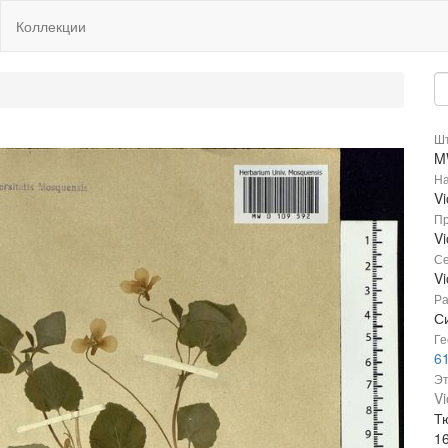
Коллекции
Шт
M
На
Vi
Пр
Vi
Се
Vi
Ра
С
Ге
61
Эт
Vi
Т
1