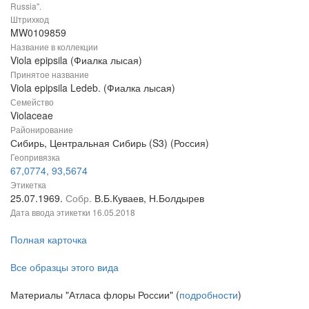
Russia".
Штрихкод
MW0109859
Название в коллекции
Viola epipsila (Фиалка лысая)
Принятое название
Viola epipsila Ledeb. (Фиалка лысая)
Семейство
Violaceae
Районирование
Сибирь, Центральная Сибирь (S3) (Россия)
Геопривязка
67,0774, 93,5674
Этикетка
25.07.1969.
Собр.
В.Б.Куваев, Н.Болдырев
Дата ввода этикетки
16.05.2018
Полная карточка
Все образцы этого вида
Материалы "Атласа флоры России" (
подробности
)