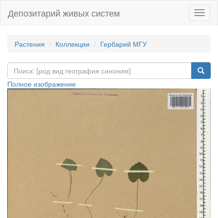
Депозитарий живых систем
Навиг
Растения
Коллекции
Гербарий МГУ
Полное изображение