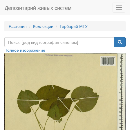
Депозитарий живых систем
Навиг
Растения
Коллекции
Гербарий МГУ
Полное изображение