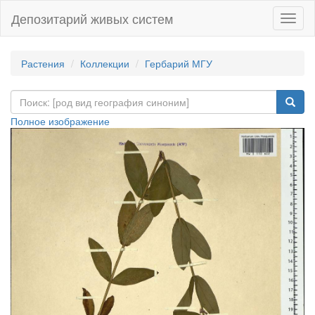
Депозитарий живых систем
Навиг
Растения
Коллекции
Гербарий МГУ
Полное изображение