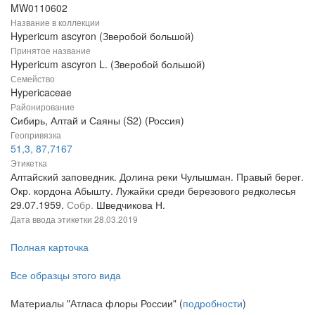
MW0110602
Название в коллекции
Hypericum ascyron (Зверобой большой)
Принятое название
Hypericum ascyron L. (Зверобой большой)
Семейство
Hypericaceae
Районирование
Сибирь, Алтай и Саяны (S2) (Россия)
Геопривязка
51,3, 87,7167
Этикетка
Алтайский заповедник. Долина реки Чулышман. Правый берег.
Окр. кордона Абышту. Лужайки среди березового редколесья
29.07.1959.
Собр.
Шведчикова Н.
Дата ввода этикетки
28.03.2019
Полная карточка
Все образцы этого вида
Материалы "Атласа флоры России" (
подробности
)