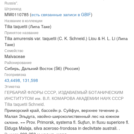
Russia".
Штрихкод
MW0110785 (
есть связанные записи в GBIF
)
Название в коллекции
Tilia taquetii (Липа Таке)
Принятое название
Tilia amurensis var. taquetii (C. K. Schneid.) Liou & H. L. Li (Липа
Таке)
Семейство
Malvaceae
Районирование
Сибирь, Дальний Восток (S6) (Россия)
Геопривязка
43,4498, 131,598
Этикетка
ГЕРБАРИЙ ФЛОРЫ СССР, ИЗДАВАЕМЫЙ БОТАНИЧЕСКИМ
ИНСТИТУТОМ им. В.Л. КОМАРОВА АКАДЕМИИ НАУК СССР
Tilia taquetii Schneid.
Приморский край, бассейн р. Суйфун, верхнее течение р.
Малая Эльдуга, хвойно-широколиственный лес на южном
склоне. == Prov. Primorsk, systema fl. Sujfun, in fluxu superiore fl.
Elduga Malaja, silva aceroso-frondosa in declivitate australi. .
Высота
200-250 м над ур. моря