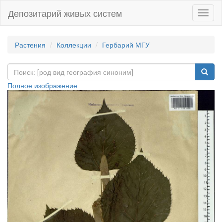
Депозитарий живых систем
Навиг
Растения
Коллекции
Гербарий МГУ
Полное изображение