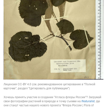
Лицензия CC-BY 4.0 (см. рекомендованное цитирование в "Полной
карточке", раздел "Цитировать для публикации")
Хочешь принять участие в создании "Атласа флоры России"? Загружай
свои фотографии растений в природе и точку съемки на
iNaturalist
, где
они станут частью нашего нового проекта "Флора России | Flora of