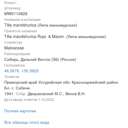
Russia".
Штрихкод
MW0110828
Название в коллекции
Tilia mandshurica (Липа маньчжурская)
Принятое название
Tilia mandshurica Rupr. & Maxim. (Липа маньчжурская)
Семейство
Malvaceae
Районирование
Сибирь, Дальний Восток (S6) (Россия)
Геопривязка
46,0676, 135,3925
Этикетка
Приморский край Уссурийская обл. Красноармейский район.
Бл. с. Сибичи.
1941.
Собр.
Двораковский М.С., Вехов В.Н.
Дата ввода этикетки
1.12.2022
Полная карточка
Все образцы этого вида