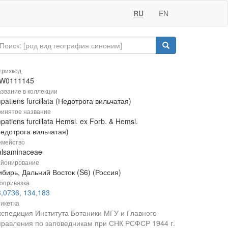
RU
EN
рихкод
W0111145
звание в коллекции
patiens furcillata (Недотрога вильчатая)
инятое название
patiens furcillata Hemsl. ex Forb. & Hemsl.
Недотрога вильчатая)
мейство
alsaminaceae
йонирование
бирь, Дальний Восток (S6) (Россия)
опривязка
,0736, 134,183
икетка
кспедиция Института Ботаники МГУ и Главного
правления по заповедникам при СНК РСФСР 1944 г.