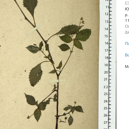
С
Ю
р.
1
О
Да
П
В
М