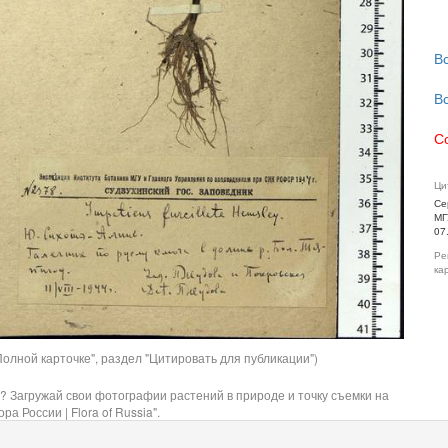
В
В
С
Ци
Се
МГ
07
Ре
ка
олной карточке", раздел "Цитировать для публикации")
? Загружай свои фотографии растений в природе и точку съемки на
ра России | Flora of Russia".