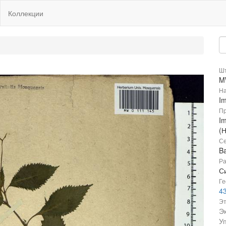
Коллекции
Шт
M
На
Im
Пр
Im
(
Се
B
Ра
Си
Ге
43
Эт
Э
У