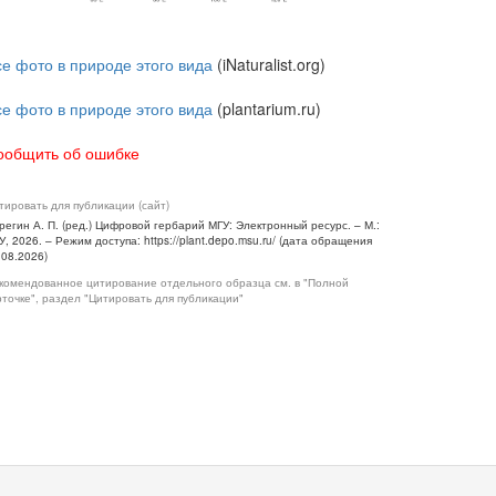
се фото в природе этого вида
(iNaturalist.org)
се фото в природе этого вида
(plantarium.ru)
ообщить об ошибке
тировать для публикации (сайт)
регин А. П. (ред.) Цифровой гербарий МГУ: Электронный ресурс. – М.:
У, 2026. – Режим доступа: https://plant.depo.msu.ru/ (дата обращения
.08.2026)
комендованное цитирование отдельного образца см. в "Полной
рточке", раздел "Цитировать для публикации"