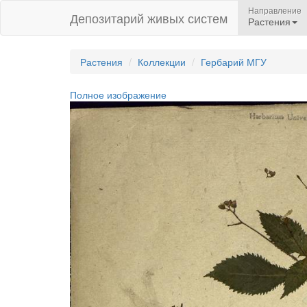
Направление
Депозитарий живых систем
Растения
Растения
Коллекции
Гербарий МГУ
Полное изображение