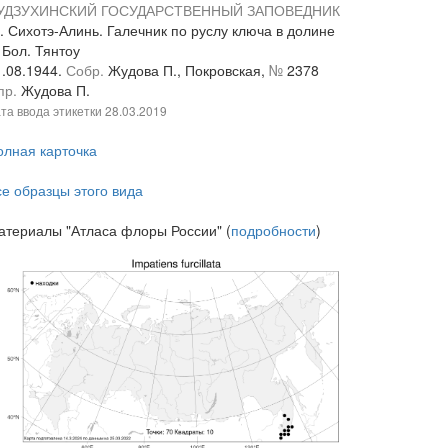
УДЗУХИНСКИЙ ГОСУДАРСТВЕННЫЙ ЗАПОВЕДНИК
. Сихотэ-Алинь. Галечник по руслу ключа в долине
 Бол. Тянтоу
1.08.1944.
Собр.
Жудова П., Покровская,
№
2378
пр.
Жудова П.
та ввода этикетки
28.03.2019
олная карточка
се образцы этого вида
атериалы "Атласа флоры России" (
подробности
)