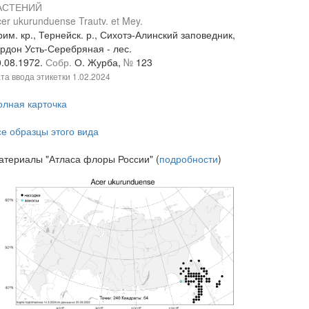
АСТЕНИЙ
er ukurunduense Trautv. et Mey.
им. кр., Тернейск. р., Сихотэ-Алинский заповедник,
ордон Усть-Серебряная - лес.
0.08.1972.
Собр.
О. Журба,
№
123
та ввода этикетки
1.02.2024
олная карточка
се образцы этого вида
атериалы "Атласа флоры России" (
подробности
)