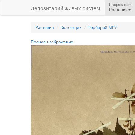
Направление
Депозитарий живых систем
Растения
Растения
Коллекции
Гербарий МГУ
Полное изображение