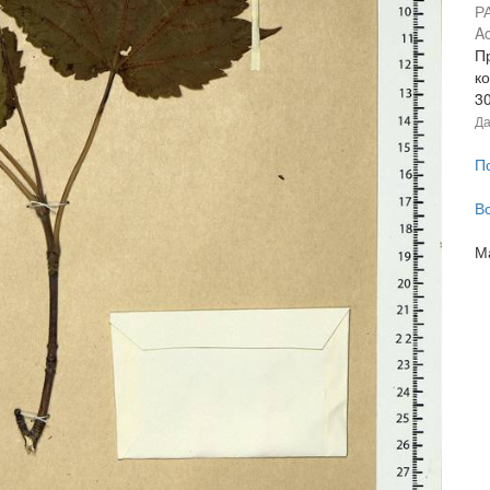
Р
Ac
Пр
к
3
Да
П
В
М