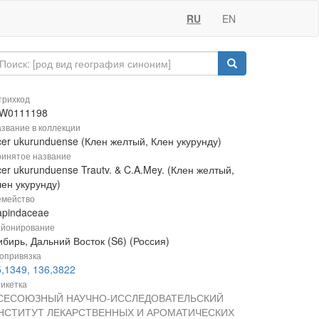
RU
EN
рихкод
W0111198
звание в коллекции
cer ukurunduense (Клен желтый, Клен укурунду)
инятое название
er ukurunduense Trautv. & C.A.Mey. (Клен желтый,
лен укурунду)
мейство
apindaceae
йонирование
бирь, Дальний Восток (S6) (Россия)
опривязка
5,1349, 136,3822
икетка
СЕСОЮЗНЫЙ НАУЧНО-ИССЛЕДОВАТЕЛЬСКИЙ
НСТИТУТ ЛЕКАРСТВЕННЫХ И АРОМАТИЧЕСКИХ