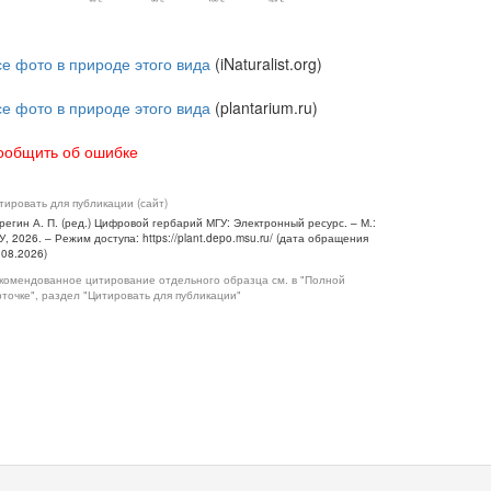
се фото в природе этого вида
(iNaturalist.org)
се фото в природе этого вида
(plantarium.ru)
ообщить об ошибке
тировать для публикации (сайт)
регин А. П. (ред.) Цифровой гербарий МГУ: Электронный ресурс. – М.:
У, 2026. – Режим доступа: https://plant.depo.msu.ru/ (дата обращения
.08.2026)
комендованное цитирование отдельного образца см. в "Полной
рточке", раздел "Цитировать для публикации"