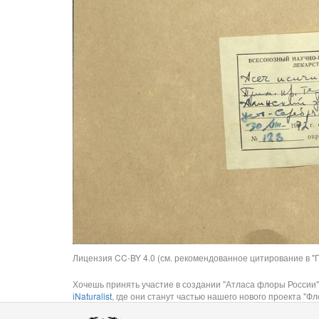
Лицензия CC-BY 4.0 (см. рекомендованное цитирование в "П
Хочешь принять участие в создании "Атласа флоры России"
iNaturalist
, где они станут частью нашего нового проекта "Фло