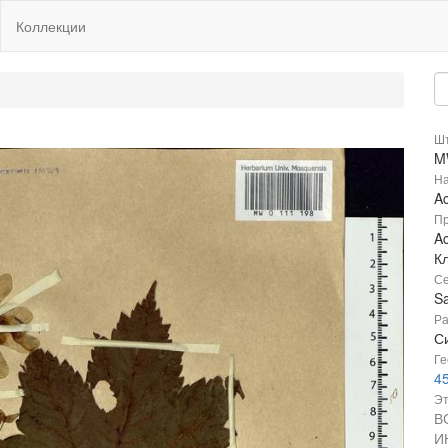
Коллекции
Шт
M
На
A
Пр
Ac
К
Се
S
Ра
Си
Ге
4
Эт
В
И