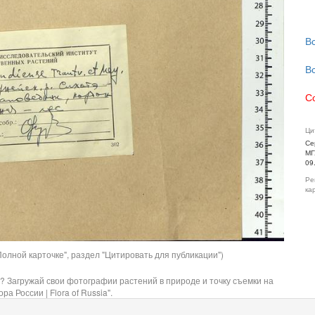
В
В
С
Ци
Се
МГ
09
Ре
ка
олной карточке", раздел "Цитировать для публикации")
? Загружай свои фотографии растений в природе и точку съемки на
ра России | Flora of Russia".