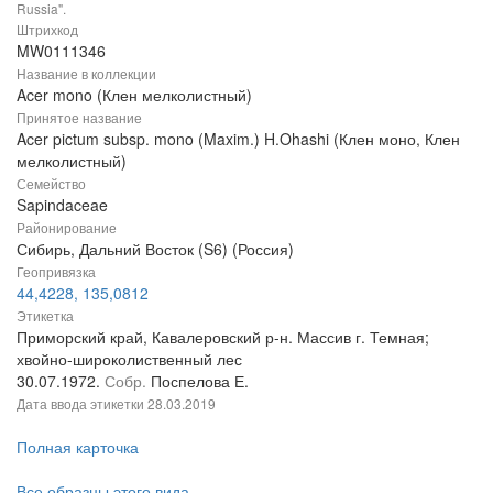
Russia".
Штрихкод
MW0111346
Название в коллекции
Acer mono (Клен мелколистный)
Принятое название
Acer pictum subsp. mono (Maxim.) H.Ohashi (Клен моно, Клен
мелколистный)
Семейство
Sapindaceae
Районирование
Сибирь, Дальний Восток (S6) (Россия)
Геопривязка
44,4228, 135,0812
Этикетка
Приморский край, Кавалеровский р-н. Массив г. Темная;
хвойно-широколиственный лес
30.07.1972.
Собр.
Поспелова Е.
Дата ввода этикетки
28.03.2019
Полная карточка
Все образцы этого вида