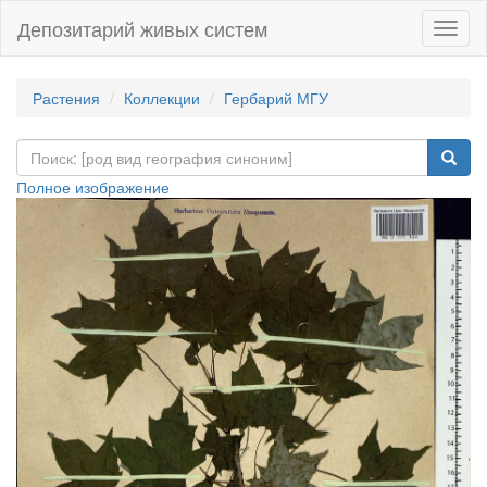
Депозитарий живых систем
Навиг
Растения
Коллекции
Гербарий МГУ
Полное изображение