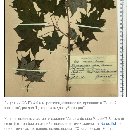
Лицензия CC-BY 4.0 (см. рекомендованное цитирование в "Полной
карточке", раздел "Цитировать для публикации")
Хочешь принять участие в создании "Атласа флоры России"? Загружай
свои фотографии растений в природе и точку съемки на
iNaturalist
, где
они станут частью нашего нового проекта "Флора России | Flora of