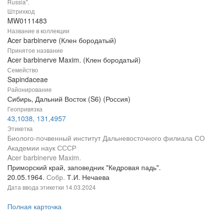
Russia".
Штрихкод
MW0111483
Название в коллекции
Acer barbinerve (Клен бородатый)
Принятое название
Acer barbinerve Maxim. (Клен бородатый)
Семейство
Sapindaceae
Районирование
Сибирь, Дальний Восток (S6) (Россия)
Геопривязка
43,1038, 131,4957
Этикетка
Биолого-почвенный институт Дальневосточного филиала СО
Академии наук СССР
Acer barbinerve Maxim.
Приморский край, заповедник "Кедровая падь".
20.05.1964.
Собр.
Т.И. Нечаева
Дата ввода этикетки
14.03.2024
Полная карточка