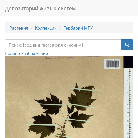
Депозитарий живых систем
Навиг
Растения
Коллекции
Гербарий МГУ
Полное изображение