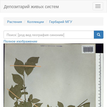
Депозитарий живых систем
Навиг
Растения
Коллекции
Гербарий МГУ
Полное изображение