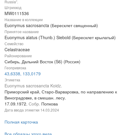
Russia".
Штрихкод
MW0111536
Название в коллекции
Euonymus sacrosancta (Бересклет священный)
Принятое название
Euonymus alatus (Thunb.) Siebold (Бересклет крылатый)
Семейство
Celastraceae
Районирование
Сибирь, Дальний Восток (S6) (Россия)
Геопривязка
43,6338, 133,0179
Этикетка
Euonymus sacrosancta Koidz.
Приморский край, Старо-Варваровка, по направлению к
Виноградовке, в смешан. лесу.
17.09.1972.
Собр.
Попкова
Дата ввода этикетки
14.03.2024
Полная карточка
Все образцы этого вида