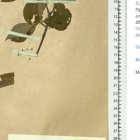
E
П
от
2
О
Да
П
В
М