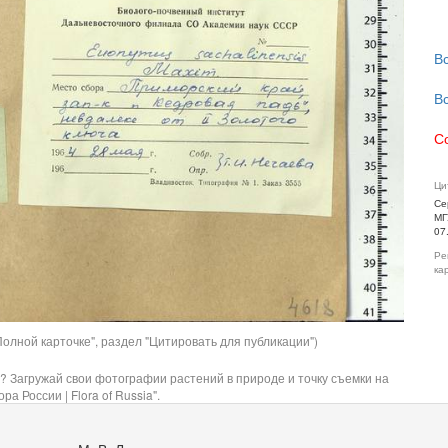
В
В
С
Ци
Се
МГ
07
Ре
ка
олной карточке", раздел "Цитировать для публикации")
? Загружай свои фотографии растений в природе и точку съемки на
ра России | Flora of Russia".