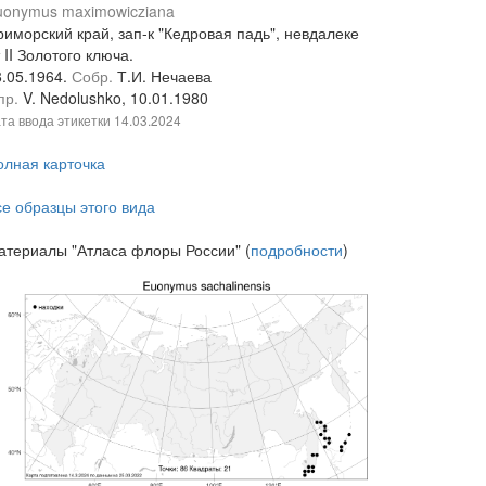
uonymus maximowicziana
риморский край, зап-к "Кедровая падь", невдалеке
 II Золотого ключа.
8.05.1964.
Собр.
Т.И. Нечаева
пр.
V. Nedolushko, 10.01.1980
та ввода этикетки
14.03.2024
олная карточка
се образцы этого вида
атериалы "Атласа флоры России" (
подробности
)