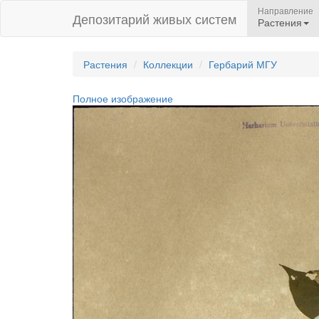
Направление
Депозитарий живых систем
Растения
Растения
Коллекции
Гербарий МГУ
Полное изображение