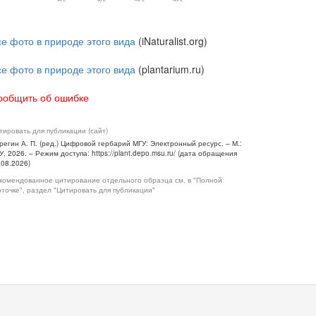
се фото в природе этого вида
(iNaturalist.org)
се фото в природе этого вида
(plantarium.ru)
ообщить об ошибке
тировать для публикации (сайт)
регин А. П. (ред.) Цифровой гербарий МГУ: Электронный ресурс. – М.:
У, 2026. – Режим доступа: https://plant.depo.msu.ru/ (дата обращения
.08.2026)
комендованное цитирование отдельного образца см. в "Полной
рточке", раздел "Цитировать для публикации"