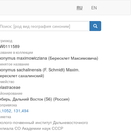
RU
EN
рихкод
W0111589
звание в коллекции
uonymus maximowicziana (Бересклет Максимовича)
инятое название
onymus sachalinensis (F. Schmidt) Maxim.
Бересклет сахалинский)
мейство
lastraceae
йонирование
бирь, Дальний Восток (S6) (Россия)
опривязка
,1052, 131,494
икетка
иолого-почвенный институт Дальневосточного
илиала СО Академии наук СССР