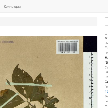
Коллекции
Шт
M
На
E
Пр
Eu
(
Се
Ce
Ра
Си
Ге
43
Эт
Б
ф