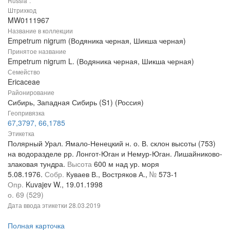
Russia".
Штрихкод
MW0111967
Название в коллекции
Empetrum nigrum (Водяника черная, Шикша черная)
Принятое название
Empetrum nigrum L. (Водяника черная, Шикша черная)
Семейство
Ericaceae
Районирование
Сибирь, Западная Сибирь (S1) (Россия)
Геопривязка
67,3797, 66,1785
Этикетка
Полярный Урал. Ямало-Ненецкий н. о. В. склон высоты (753)
на водоразделе рр. Лонгот-Юган и Немур-Юган. Лишайниково-
злаковая тундра.
Высота
600 м над ур. моря
5.08.1976.
Собр.
Куваев В., Востряков А.,
№
573-1
Опр.
Kuvajev W., 19.01.1998
о. 69 (529)
Дата ввода этикетки
28.03.2019
Полная карточка