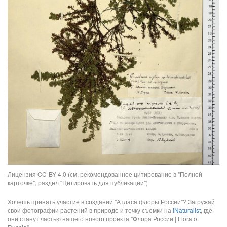
Лицензия CC-BY 4.0 (см. рекомендованное цитирование в "Полной
карточке", раздел "Цитировать для публикации")
Хочешь принять участие в создании "Атласа флоры России"? Загружай
свои фотографии растений в природе и точку съемки на
iNaturalist
, где
они станут частью нашего нового проекта "Флора России | Flora of