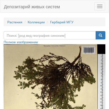
Депозитарий живых систем
Навиг
Растения
Коллекции
Гербарий МГУ
Полное изображение