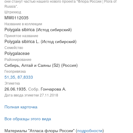
они станут частью нашего нового проекта "Флора России | Flora of
Russia".
Штрихкод
MW0112035
Название в коллекции
Polygala sibirica (Истод сибирский)
Принятое название
Polygala sibirica L. (Истод сибирский)
Семейство
Polygalaceae
Районирование
Сибирь, Алтай и Саяны (S2) (Россия)
Геопривязка
51,35, 87,8333
Этикетка
26.06.1935.
Собр.
Гончарова А.
Дата ввода этикетки
27.11.2018
Полная карточка
Все образцы этого вида
Материалы "Атласа флоры России" (
подробности
)