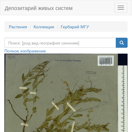
Депозитарий живых систем
Навиг
Растения
Коллекции
Гербарий МГУ
Полное изображение