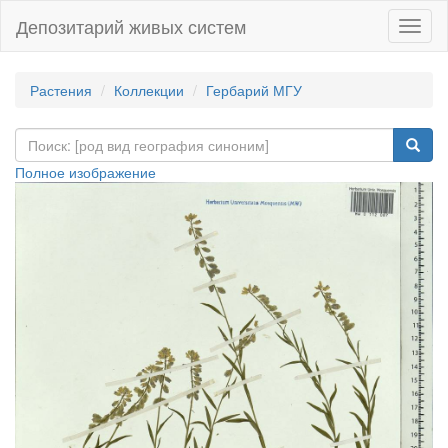
Депозитарий живых систем
Навиг
Растения
Коллекции
Гербарий МГУ
Полное изображение