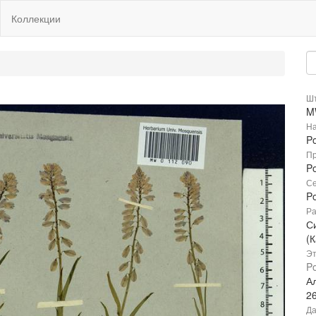
Коллекции
Шт
M
На
Po
Пр
P
Се
P
Ра
С
(К
Эт
Po
Ал
2
Да