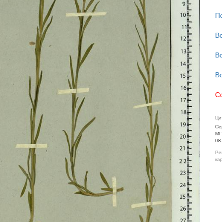
П
В
В
В
С
Ци
Се
МГ
08
Ре
ка