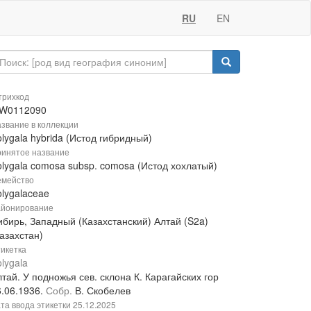
RU
EN
рихкод
W0112090
звание в коллекции
lygala hybrida (Истод гибридный)
инятое название
olygala comosa subsp. comosa (Истод хохлатый)
мейство
olygalaceae
йонирование
ибирь, Западный (Казахстанский) Алтай (S2a)
азахстан)
икетка
lygala
тай. У подножья сев. склона К. Карагайских гор
6.06.1936.
Собр.
В. Скобелев
та ввода этикетки
25.12.2025