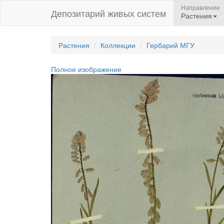
Направление
Депозитарий живых систем
Растения
Растения
Коллекции
Гербарий МГУ
Полное изображение