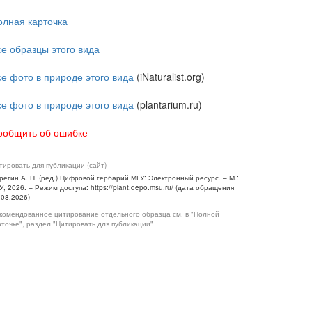
олная карточка
се образцы этого вида
се фото в природе этого вида
(iNaturalist.org)
се фото в природе этого вида
(plantarium.ru)
ообщить об ошибке
тировать для публикации (сайт)
регин А. П. (ред.) Цифровой гербарий МГУ: Электронный ресурс. – М.:
У, 2026. – Режим доступа: https://plant.depo.msu.ru/ (дата обращения
.08.2026)
комендованное цитирование отдельного образца см. в "Полной
рточке", раздел "Цитировать для публикации"