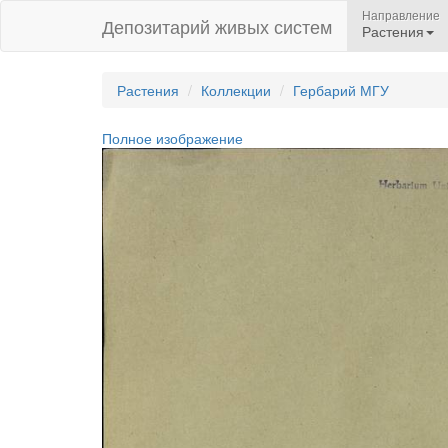
Направление
Депозитарий живых систем
Растения
Растения
Коллекции
Гербарий МГУ
Полное изображение