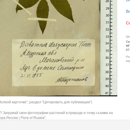
В
С
Ци
Се
МГ
07
Ре
ка
олной карточке", раздел "Цитировать для публикации")
? Загружай свои фотографии растений в природе и точку съемки на
ра России | Flora of Russia".