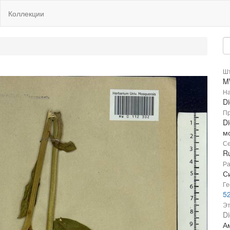
Коллекции
Шт
M
На
D
Пр
Di
м
Се
R
Ра
Си
Ге
5
Эт
Di
Ам