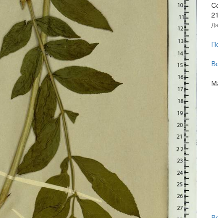
С
2
Да
П
В
М
В