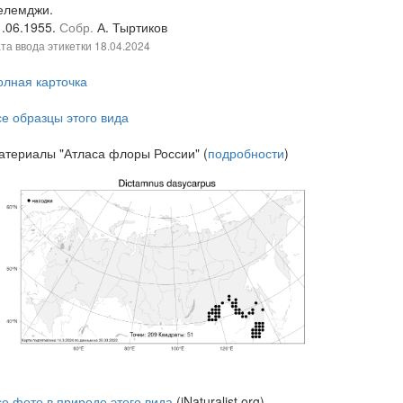
елемджи.
1.06.1955.
Собр.
А. Тыртиков
та ввода этикетки
18.04.2024
олная карточка
се образцы этого вида
атериалы "Атласа флоры России" (
подробности
)
се фото в природе этого вида
(iNaturalist.org)