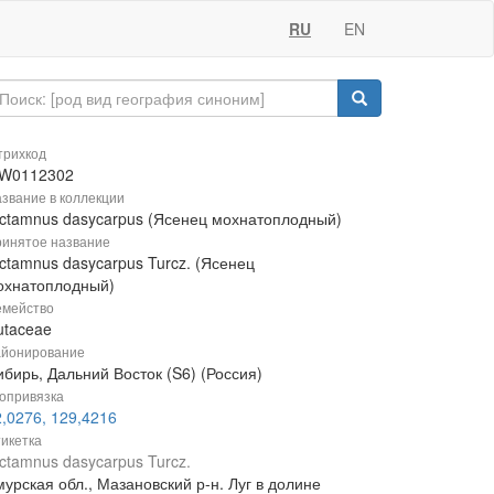
RU
EN
рихкод
W0112302
звание в коллекции
ictamnus dasycarpus (Ясенец мохнатоплодный)
инятое название
ctamnus dasycarpus Turcz. (Ясенец
охнатоплодный)
мейство
utaceae
йонирование
бирь, Дальний Восток (S6) (Россия)
опривязка
2,0276, 129,4216
икетка
ctamnus dasycarpus Turcz.
урская обл., Мазановский р-н. Луг в долине