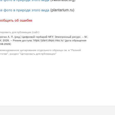
се фото в природе этого вида
(plantarium.ru)
ообщить об ошибке
тировать для публикации (сайт)
регин А. П. (ред.) Цифровой гербарий МГУ: Электронный ресурс. – М.:
У, 2026. – Режим доступа: https://plant.depo.msu.ru/ (дата обращения
.08.2026)
комендованное цитирование отдельного образца см. в "Полной
рточке", раздел "Цитировать для публикации"