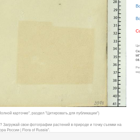
В
В
С
Ци
Се
МГ
08
Ре
ка
олной карточке", раздел "Цитировать для публикации")
? Загружай свои фотографии растений в природе и точку съемки на
ра России | Flora of Russia".