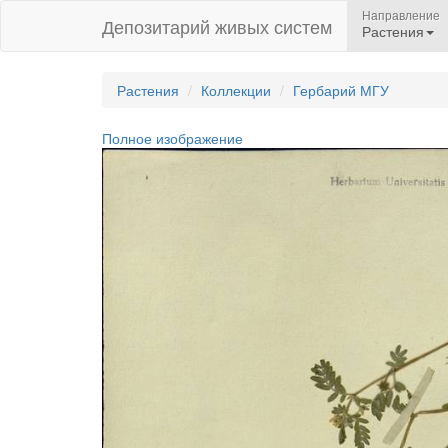
Направление
Депозитарий живых систем
Растения
Растения
Коллекции
Гербарий МГУ
Полное изображение