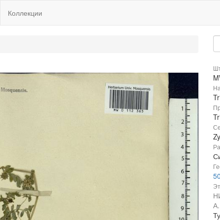
Коллекции
Шт
M
На
Tr
Пр
Tr
Се
Z
Ра
С
Ге
50
Эт
Н
А
Ту