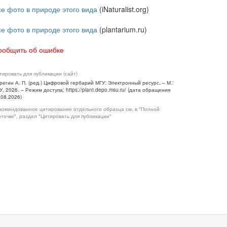
се фото в природе этого вида
(iNaturalist.org)
се фото в природе этого вида
(plantarium.ru)
ообщить об ошибке
тировать для публикации (сайт)
регин А. П. (ред.) Цифровой гербарий МГУ: Электронный ресурс. – М.:
У, 2026. – Режим доступа: https://plant.depo.msu.ru/ (дата обращения
.08.2026)
комендованное цитирование отдельного образца см. в "Полной
рточке", раздел "Цитировать для публикации"