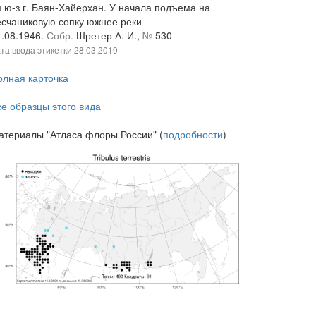
м ю-з г. Баян-Хайерхан. У начала подъема на
есчаниковую сопку южнее реки
1.08.1946.
Собр.
Шретер А. И.,
№
530
та ввода этикетки
28.03.2019
олная карточка
се образцы этого вида
атериалы "Атласа флоры России" (
подробности
)