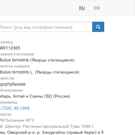
RU
EN
рихкод
W0112365
звание в коллекции
ibulus terrestris (Якорцы стелющиеся)
инятое название
ibulus terrestris L. (Якорцы стелющиеся)
мейство
ygophyllaceae
йонирование
ибирь, Алтай и Саяны (S2) (Россия)
опривязка
,7332, 92,1904
икетка
ИИ Ботаники МГУ
.И. Шретер. Растения Центральной Тувы 1946 г.
ва, Овюрский р-н, р. Хандагайты (правый берег) в 5