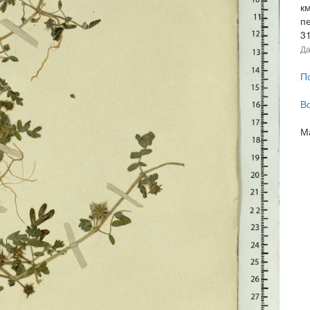
к
п
3
Да
П
В
М