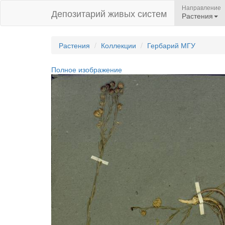
Направление
Депозитарий живых систем
Растения
Растения
Коллекции
Гербарий МГУ
Полное изображение