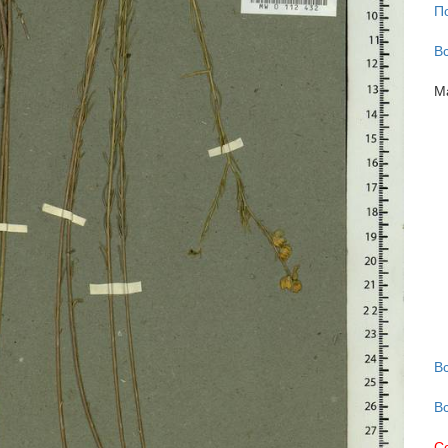
П
В
М
В
В
С