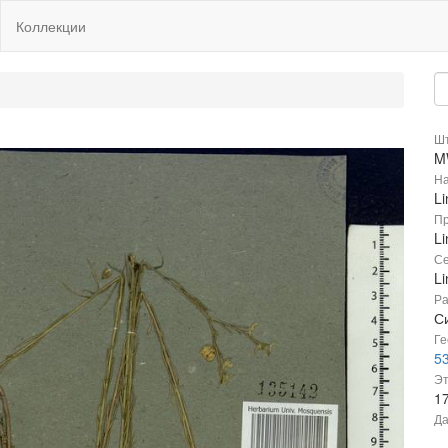
Коллекции
Шт
M
На
L
Пр
L
Се
L
Ра
С
Ге
53
Эт
1
Да