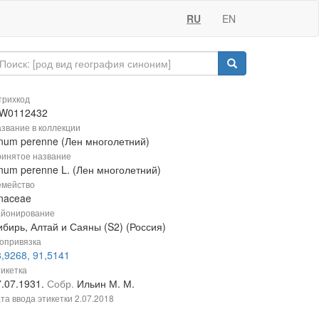
RU
EN
рихкод
W0112432
звание в коллекции
inum perenne (Лен многолетний)
инятое название
inum perenne L. (Лен многолетний)
мейство
inaceae
йонирование
ибирь, Алтай и Саяны (S2) (Россия)
опривязка
,9268, 91,5141
икетка
7.07.1931.
Собр.
Ильин М. М.
та ввода этикетки
2.07.2018