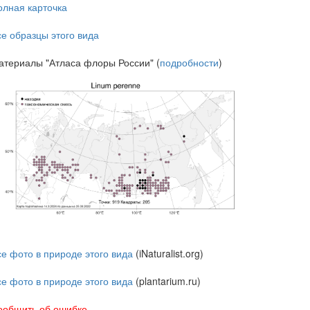
олная карточка
се образцы этого вида
атериалы "Атласа флоры России" (
подробности
)
се фото в природе этого вида
(iNaturalist.org)
се фото в природе этого вида
(plantarium.ru)
ообщить об ошибке