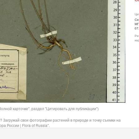
Ци
Се
МГ
07
Ре
ка
олной карточке", раздел "Цитировать для публикации")
? Загружай свои фотографии растений в природе и точку съемки на
ра России | Flora of Russia".