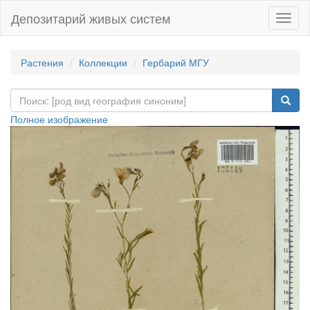
Депозитарий живых систем
Навиг
Растения
Коллекции
Гербарий МГУ
Полное изображение