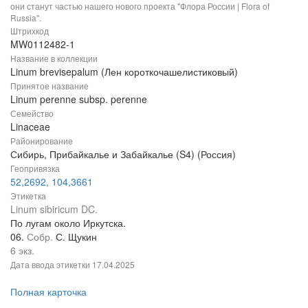
они станут частью нашего нового проекта "Флора России | Flora of
Russia".
Штрихкод
MW0112482-1
Название в коллекции
Linum brevisepalum (Лен короткочашелистиковый)
Принятое название
Linum perenne subsp. perenne
Семейство
Linaceae
Районирование
Сибирь, Прибайкалье и Забайкалье (S4) (Россия)
Геопривязка
52,2692, 104,3661
Этикетка
Linum sibiricum DC.
По лугам около Иркутска.
06.
Собр.
С. Щукин
6 экз.
Дата ввода этикетки
17.04.2025
Полная карточка