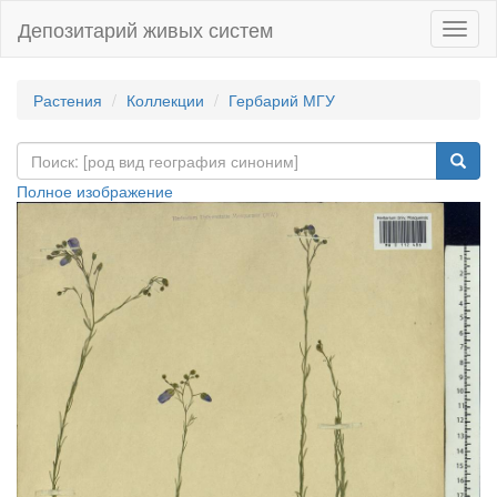
Депозитарий живых систем
Навиг
Растения
Коллекции
Гербарий МГУ
Полное изображение