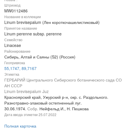
Штрихкод
MW0112486
Название в коллекции
Linum brevisepalum (Лен короткочашелистиковый)
Принятое название
Linum perenne subsp. perenne
Семейство
Linaceae
Районирование
Сибирь, Алтай и Саяны (S2) (Россия)
Геопривязка
55,1747, 89,7167
Этикетка
ГЕРБАРИЙ Центрального Сибирского ботанического сада СО
АН СССР
Linum brevisepalum Juz
Красноярский край, Ужурский р-н, окр. с. Раздольного.
Разнотравно-злаковый остепненный луг.
30.06.1974.
Собр.
Нейфельд И., Н. Пешкова
Дата ввода этикетки
25.07.2022
Полная карточка