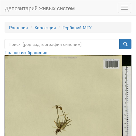
Депозитарий живых систем
Навиг
Растения
Коллекции
Гербарий МГУ
Полное изображение