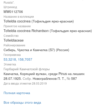
Russia".
Штрихкод
MW0112706
Название в коллекции
Tofieldia coccinea (Тофильдия ярко-красная)
Принятое название
Tofieldia coccinea Richardson (Тофильдия ярко-красная)
Семейство
Tofieldiaceae
Районирование
Сибирь, Чукотка и Камчатка (S7) (Россия)
Геопривязка
53,3218, 158,7057
Этикетка
Гербарий Камчатской флоры
Камчатка, Коряцкий вулкан, среди Pinus на лишаях
28.07.1925.
Собр.
Новограбленов П. Т.,
№
587
Дата ввода этикетки
28.03.2019
Полная карточка
Все образцы этого вида