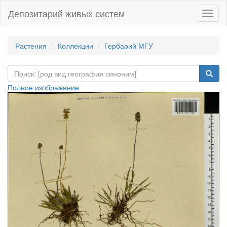
Депозитарий живых систем
Навиг
Растения
Коллекции
Гербарий МГУ
Полное изображение