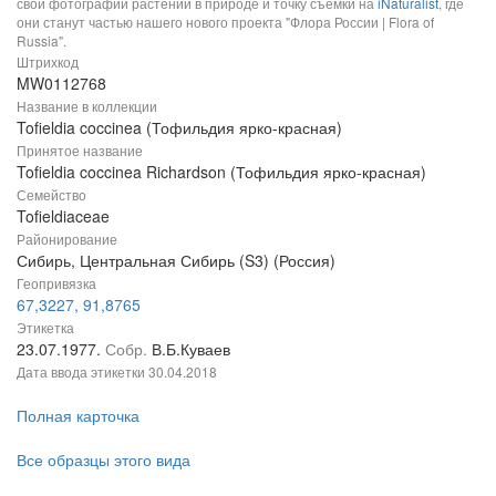
свои фотографии растений в природе и точку съемки на
iNaturalist
, где
они станут частью нашего нового проекта "Флора России | Flora of
Russia".
Штрихкод
MW0112768
Название в коллекции
Tofieldia coccinea (Тофильдия ярко-красная)
Принятое название
Tofieldia coccinea Richardson (Тофильдия ярко-красная)
Семейство
Tofieldiaceae
Районирование
Сибирь, Центральная Сибирь (S3) (Россия)
Геопривязка
67,3227, 91,8765
Этикетка
23.07.1977.
Собр.
В.Б.Куваев
Дата ввода этикетки
30.04.2018
Полная карточка
Все образцы этого вида