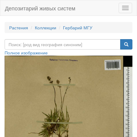
Депозитарий живых систем
Навиг
Растения
Коллекции
Гербарий МГУ
Полное изображение