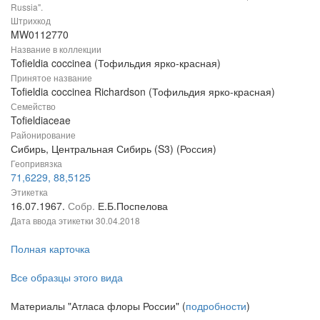
Russia".
Штрихкод
MW0112770
Название в коллекции
Tofieldia coccinea (Тофильдия ярко-красная)
Принятое название
Tofieldia coccinea Richardson (Тофильдия ярко-красная)
Семейство
Tofieldiaceae
Районирование
Сибирь, Центральная Сибирь (S3) (Россия)
Геопривязка
71,6229, 88,5125
Этикетка
16.07.1967.
Собр.
Е.Б.Поспелова
Дата ввода этикетки
30.04.2018
Полная карточка
Все образцы этого вида
Материалы "Атласа флоры России" (
подробности
)