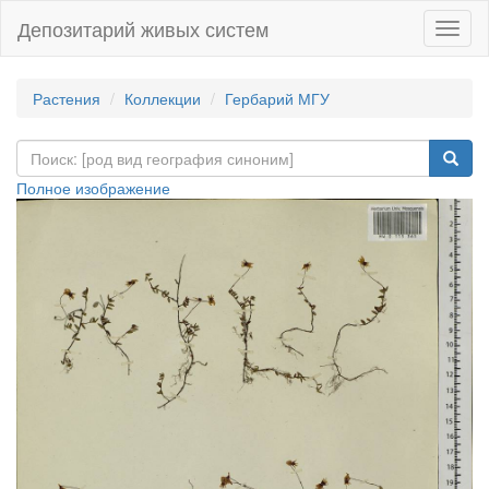
Депозитарий живых систем
Навиг
Растения
Коллекции
Гербарий МГУ
Полное изображение