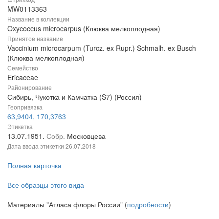
MW0113363
Название в коллекции
Oxycoccus microcarpus (Клюква мелкоплодная)
Принятое название
Vaccinium microcarpum (Turcz. ex Rupr.) Schmalh. ex Busch
(Клюква мелкоплодная)
Семейство
Ericaceae
Районирование
Сибирь, Чукотка и Камчатка (S7) (Россия)
Геопривязка
63,9404, 170,3763
Этикетка
13.07.1951.
Собр.
Московцева
Дата ввода этикетки
26.07.2018
Полная карточка
Все образцы этого вида
Материалы "Атласа флоры России" (
подробности
)