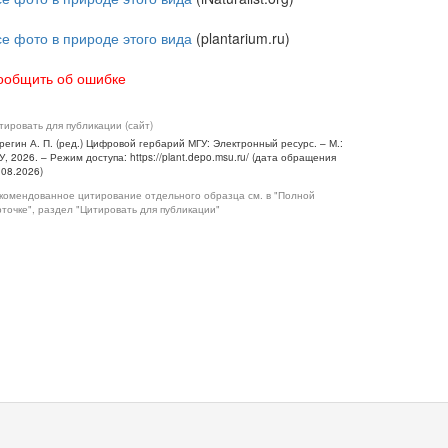
се фото в природе этого вида
(plantarium.ru)
ообщить об ошибке
тировать для публикации (сайт)
регин А. П. (ред.) Цифровой гербарий МГУ: Электронный ресурс. – М.:
У, 2026. – Режим доступа: https://plant.depo.msu.ru/ (дата обращения
.08.2026)
комендованное цитирование отдельного образца см. в "Полной
рточке", раздел "Цитировать для публикации"