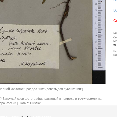
В
С
Ци
Се
МГ
06
Ре
ка
олной карточке", раздел "Цитировать для публикации")
? Загружай свои фотографии растений в природе и точку съемки на
ра России | Flora of Russia".