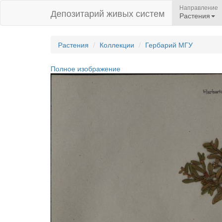
Направление
Депозитарий живых систем
Растения
Растения
Коллекции
Гербарий МГУ
Полное изображение