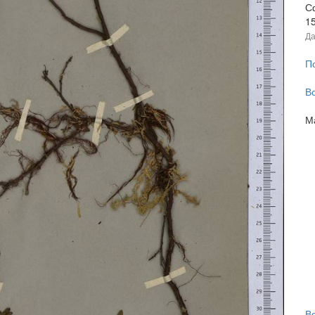
С
1
Да
П
В
М
В