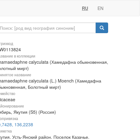
RU
EN
рихкод
W0113824
звание в коллекции
hamaedaphne calyculata (Хамедафна обыкновенная,
олотный мирт)
инятое название
hamaedaphne calyculata (L.) Moench (Хамедафна
быкновенная, Болотный мирт)
мейство
icaceae
йонирование
бирь, Якутия (S5) (Россия)
опривязка
0,7428, 136,2238
икетка
утия. Усть-Янский район. Поселок Казачье.