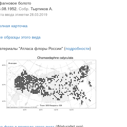
фагновое болото
5.08.1952.
Собр.
Тыртиков А.
та ввода этикетки
28.03.2019
олная карточка
се образцы этого вида
атериалы "Атласа флоры России" (
подробности
)
се фото в природе этого вида
(iNaturalist.org)