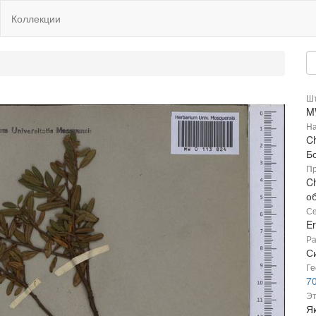
Коллекции
Шт
M
На
C
Б
Пр
C
о
Се
Er
Ра
Си
Ге
7
Эт
Як