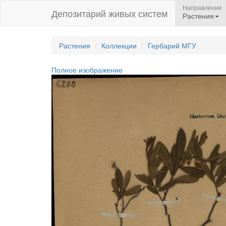
Направление
Депозитарий живых систем
Растения
Растения
Коллекции
Гербарий МГУ
Полное изображение