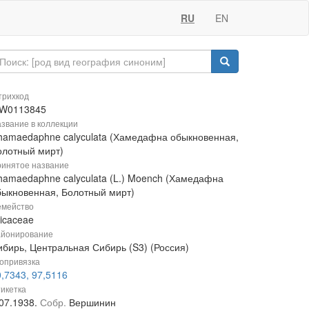
RU
EN
рихкод
W0113845
звание в коллекции
hamaedaphne calyculata (Хамедафна обыкновенная,
олотный мирт)
инятое название
hamaedaphne calyculata (L.) Moench (Хамедафна
быкновенная, Болотный мирт)
мейство
icaceae
йонирование
ибирь, Центральная Сибирь (S3) (Россия)
опривязка
,7343, 97,5116
икетка
.07.1938.
Собр.
Вершинин