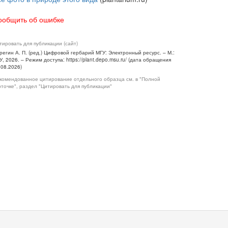
ообщить об ошибке
тировать для публикации (сайт)
регин А. П. (ред.) Цифровой гербарий МГУ: Электронный ресурс. – М.:
У, 2026. – Режим доступа: https://plant.depo.msu.ru/ (дата обращения
.08.2026)
комендованное цитирование отдельного образца см. в "Полной
рточке", раздел "Цитировать для публикации"