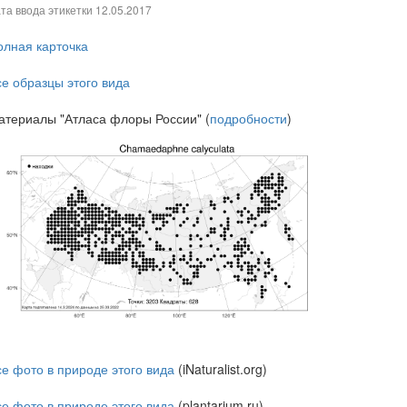
та ввода этикетки
12.05.2017
олная карточка
се образцы этого вида
атериалы "Атласа флоры России" (
подробности
)
се фото в природе этого вида
(iNaturalist.org)
се фото в природе этого вида
(plantarium.ru)