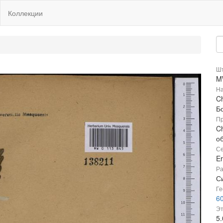
Коллекции
Шт
M
На
C
Б
Пр
C
о
Се
Er
Ра
С
Ге
60
Эт
5