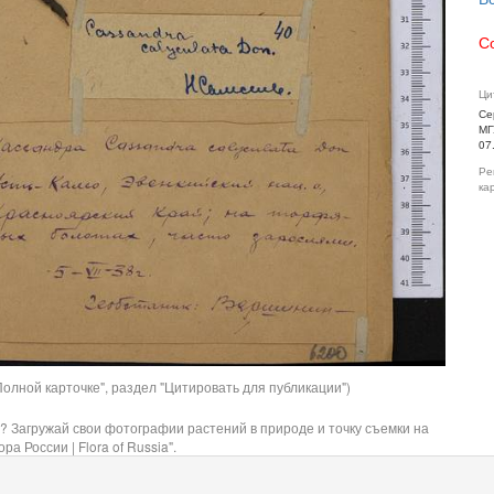
С
Ци
Се
МГ
07
Ре
ка
олной карточке", раздел "Цитировать для публикации")
? Загружай свои фотографии растений в природе и точку съемки на
ра России | Flora of Russia".