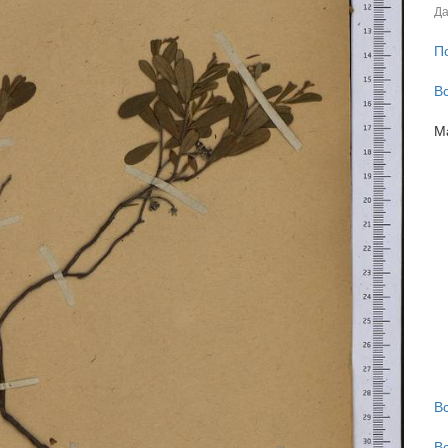
Да
П
В
М
В
В